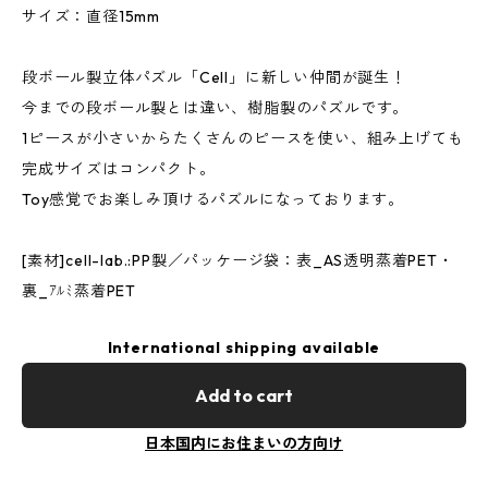
サイズ：直径15mm
段ボール製立体パズル「Cell」に新しい仲間が誕生！
今までの段ボール製とは違い、樹脂製のパズルです。
1ピースが小さいからたくさんのピースを使い、組み上げても
完成サイズはコンパクト。
Toy感覚でお楽しみ頂けるパズルになっております。
[素材]cell-lab.:PP製／パッケージ袋：表_AS透明蒸着PET・
裏_ｱﾙﾐ蒸着PET
International shipping available
Add to cart
日本国内にお住まいの方向け