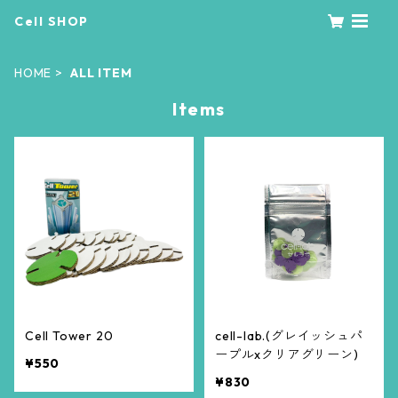
Cell SHOP
HOME
ALL ITEM
Items
Cell Tower 20
cell-lab.(グレイッシュパ
ープルxクリアグリーン)
¥550
¥830